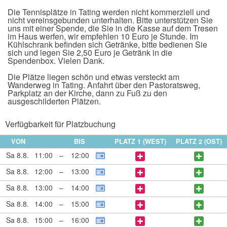
Die Tennisplätze in Tating werden nicht kommerziell und
nicht vereinsgebunden unterhalten. Bitte unterstützen Sie
uns mit einer Spende, die Sie in die Kasse auf dem Tresen
im Haus werfen, wir empfehlen 10 Euro je Stunde. Im
Kühlschrank befinden sich Getränke, bitte bedienen Sie
sich und legen Sie 2,50 Euro je Getränk in die
Spendenbox. Vielen Dank.
Die Plätze liegen schön und etwas versteckt am
Wanderweg in Tating. Anfahrt über den Pastoratsweg,
Parkplatz an der Kirche, dann zu Fuß zu den
ausgeschilderten Plätzen.
Verfügbarkeit für Platzbuchung
VON
BIS
PLATZ 1 (WEST)
PLATZ 2 (OST)
Sa 8.8.
11:00
–
12:00
Sa 8.8.
12:00
–
13:00
Sa 8.8.
13:00
–
14:00
Sa 8.8.
14:00
–
15:00
Sa 8.8.
15:00
–
16:00