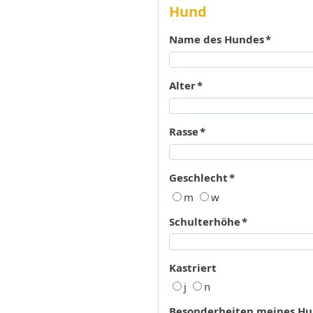
Hund
Name des Hundes
*
Alter
*
Rasse
*
Geschlecht
*
m
w
Schulterhöhe
*
Kastriert
j
n
Besonderheiten meines H