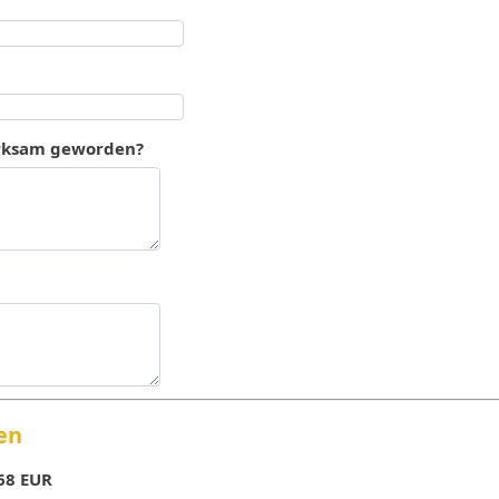
erksam geworden?
en
68 EUR