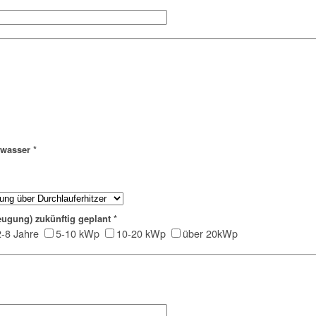
hwasser
*
eugung) zukünftig geplant
*
2-8 Jahre
5-10 kWp
10-20 kWp
über 20kWp