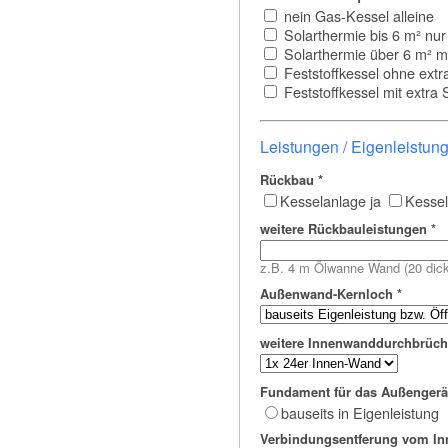
nein Gas-Kessel alleine
Solarthermie bis 6 m² nur
Solarthermie über 6 m² m
Feststoffkessel ohne extr
Feststoffkessel mit extra 
Leistungen / Eigenleistun
Rückbau
*
Kesselanlage ja
Kessel
weitere Rückbauleistungen
*
z.B. 4 m Ölwanne Wand (20 dick 
Außenwand-Kernloch
*
weitere Innenwanddurchbrüch
Fundament für das Außengerät
bauseits in Eigenleistung
Verbindungsentferung vom Inn