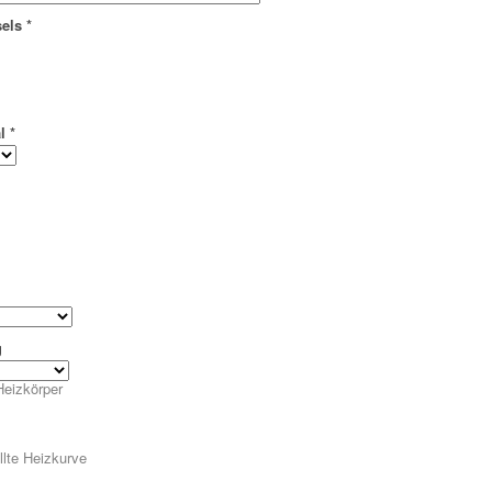
els
*
l
*
g
eizkörper
lte Heizkurve