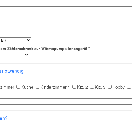
 vom Zählerschrank zur Wärmepumpe Innengerät
*
t notwendig
zimmer
Küche
Kinderzimmer 1
Kiz. 2
Kiz. 3
Hobby
den?