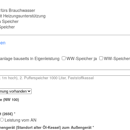
 fürs Brauchwasser
it Heizungsunterstützung
a Speicher
Speicher
gen
anlage bauseits in Eigenleistung
WW-Speicher ja
WW-Speicher b
1m hoch), 2. Pufferspeicher 1000 Liter, Feststoffkessel
e (NW 100)
 (265€)
*
Leistung vom AN
engerät (Standort alter Öl-Kessel) zum Außengerät
*