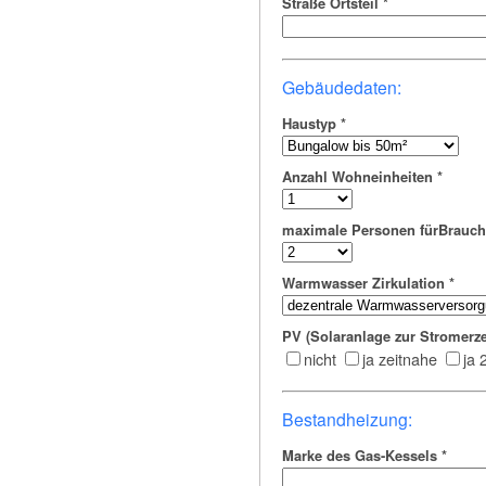
Straße Ortsteil
*
Gebäudedaten:
Haustyp
*
Anzahl Wohneinheiten
*
maximale Personen fürBrauc
Warmwasser Zirkulation
*
PV (Solaranlage zur Stromerz
nicht
ja zeitnahe
ja 
Bestandheizung:
Marke des Gas-Kessels
*