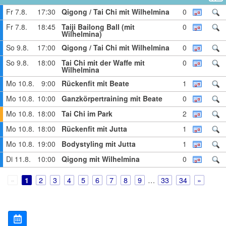
Fr 7.8.
17:30
Qigong / Tai Chi mit Wilhelmina
0
Fr 7.8.
18:45
Taiji Bailong Ball (mit
0
Wilhelmina)
So 9.8.
17:00
Qigong / Tai Chi mit Wilhelmina
0
So 9.8.
18:00
Tai Chi mit der Waffe mit
0
Wilhelmina
Mo 10.8.
9:00
Rückenfit mit Beate
1
Mo 10.8.
10:00
Ganzkörpertraining mit Beate
0
Mo 10.8.
18:00
Tai Chi im Park
2
Mo 10.8.
18:00
Rückenfit mit Jutta
1
Mo 10.8.
19:00
Bodystyling mit Jutta
1
Di 11.8.
10:00
Qigong mit Wilhelmina
0
2
3
4
5
6
7
8
9
…
33
34
1