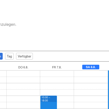
anzulegen.
e
Tag
Verfügbar
SA 8.8.
DO 6.8.
FR 7.8.
10:00 −
18:00