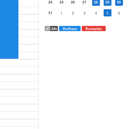
24
25
26
27
28
29
30
31
1
2
3
4
5
6
Alle
Dorfhaus
Bouleplatz