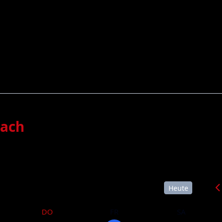
bach
Heute
DO
FR
SA