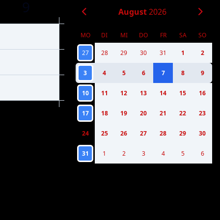
9
August
2026
MO
DI
MI
DO
FR
SA
SO
27
28
29
30
31
1
2
3
4
5
6
7
8
9
10
11
12
13
14
15
16
17
18
19
20
21
22
23
24
25
26
27
28
29
30
31
1
2
3
4
5
6