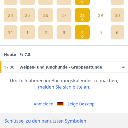
24
25
26
27
28
29
30
31
1
2
3
4
5
6
Heute
Fr 7.8.
17:00
Welpen- und Junghunde - Gruppenstunde
4
Um Teilnahmen im Buchungskalender zu machen,
melden Sie sich bitte an
.
Anmelden
Zeige Desktop
Schlüssel zu den benutzten Symbolen