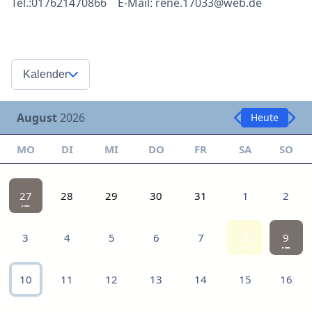
Tel.:017621470866 E-Mail: rene.17033@web.de
Kalender
August
2026
Heute
MO
DI
MI
DO
FR
SA
SO
27
28
29
30
31
1
2
3
4
5
6
7
8
9
10
11
12
13
14
15
16