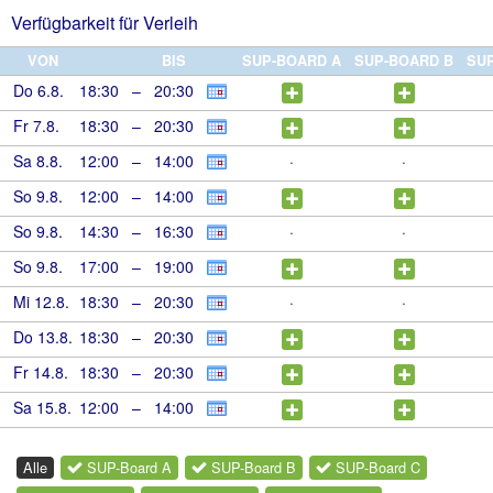
Verfügbarkeit für Verleih
VON
BIS
SUP-BOARD A
SUP-BOARD B
SU
Do 6.8.
18:30
–
20:30
Fr 7.8.
18:30
–
20:30
Sa 8.8.
12:00
–
14:00
·
·
So 9.8.
12:00
–
14:00
So 9.8.
14:30
–
16:30
·
·
So 9.8.
17:00
–
19:00
Mi 12.8.
18:30
–
20:30
·
·
Do 13.8.
18:30
–
20:30
Fr 14.8.
18:30
–
20:30
Sa 15.8.
12:00
–
14:00
Alle
SUP-Board A
SUP-Board B
SUP-Board C