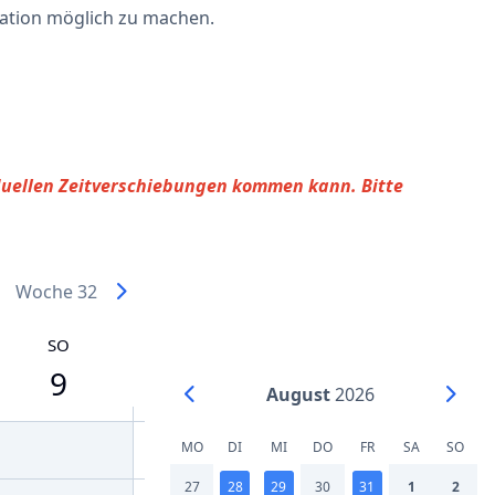
ration möglich zu machen.
iduellen Zeitverschiebungen kommen kann. Bitte
Woche 32
SO
9
August
2026
MO
DI
MI
DO
FR
SA
SO
27
28
29
30
31
1
2