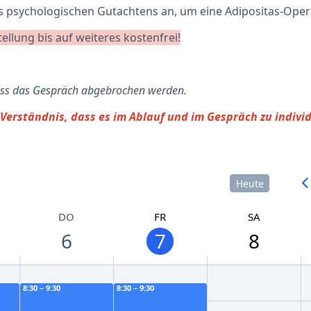
nes psychologischen Gutachtens an, um eine Adipositas-Ope
ellung bis auf weiteres kostenfrei!
muss das Gespräch abgebrochen werden.
 Verständnis, dass es im Ablauf und im Gespräch zu indiv
Heute
DO
FR
SA
6
7
8
8:30 − 9:30
8:30 − 9:30