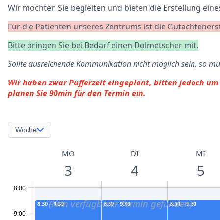
Wir möchten Sie begleiten und bieten die Erstellung ei
Für die Patienten unseres Zentrums ist die Gutachtenerst
Bitte bringen Sie bei Bedarf einen Dolmetscher mit.
Sollte ausreichende Kommunikation nicht möglich sein, so 
Wir haben zwar Pufferzeit eingeplant, bitten jedoch um
planen Sie 90min für den Termin ein.
Woche
MO
DI
MI
3
4
5
8:00
(Kein verfügbarer Termin gefunden)
8:30 − 9:30
8:30 − 9:30
8:30 − 9:30
9:00