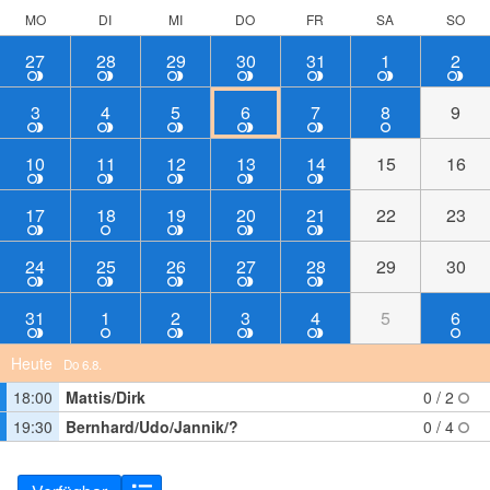
MO
DI
MI
DO
FR
SA
SO
27
28
29
30
31
1
2
3
4
5
6
7
8
9
10
11
12
13
14
15
16
17
18
19
20
21
22
23
24
25
26
27
28
29
30
31
1
2
3
4
5
6
Heute
Do 6.8.
18:00
Mattis/Dirk
0 / 2
19:30
Bernhard/Udo/Jannik/?
0 / 4