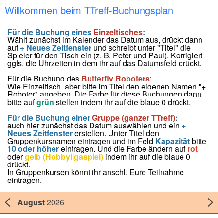
Willkommen beim TTreff-Buchungsplan
Für die Buchung eines
Einzeltisches
:
Wählt zunächst im Kalender das Datum aus, drückt dann
auf
+ Neues Zeitfenster
und schreibt unter "Titel" die
Spieler für den Tisch ein (z. B. Peter und Paul). Korrigiert
ggfs. die Uhrzeiten in dem ihr auf das Datumsfeld drückt.
Für die Buchung des
Butterfly
Roboters
:
Wie Einzeltisch, aber bitte im Titel den eigenen Namen "+
Roboter" angeben. Die Farbe für diese Buchungen dann
bitte auf
grün
stellen indem ihr auf die blaue 0 drückt.
Für die Buchung einer
Gruppe (ganzer TTreff)
:
auch hier zunächst das Datum auswählen und ein
+
Neues Zeitfenster
erstellen. Unter Titel den
Gruppenkursnamen eintragen und im Feld
Kapazität
bitte
10 oder höher
eintragen. Und die Farbe ändern auf
rot
oder
gelb
(Hobbyligaspiel)
indem ihr auf die blaue 0
drückt.
In Gruppenkursen könnt ihr anschl. Eure Teilnahme
eintragen.
August
2026