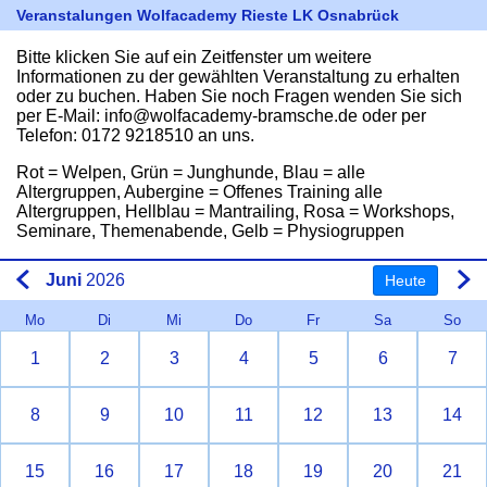
Veranstalungen Wolfacademy Rieste LK Osnabrück
Bitte klicken Sie auf ein Zeitfenster um weitere
Informationen zu der gewählten Veranstaltung zu erhalten
oder zu buchen. Haben Sie noch Fragen wenden Sie sich
per E-Mail: info@wolfacademy-bramsche.de oder per
Telefon: 0172 9218510 an uns.
Rot = Welpen, Grün = Junghunde, Blau = alle
Altergruppen, Aubergine = Offenes Training alle
Altergruppen, Hellblau = Mantrailing, Rosa = Workshops,
Seminare, Themenabende, Gelb = Physiogruppen
Juni
2026
Heute
Mo
Di
Mi
Do
Fr
Sa
So
1
2
3
4
5
6
7
8
9
10
11
12
13
14
15
16
17
18
19
20
21