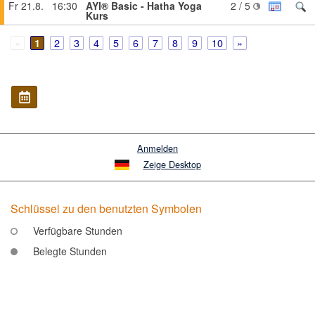
Fr 21.8.
16:30
AYI® Basic - Hatha Yoga
2 / 5
Kurs
2
3
4
5
6
7
8
9
10
1
Anmelden
Zeige Desktop
Schlüssel zu den benutzten Symbolen
Verfügbare Stunden
Belegte Stunden