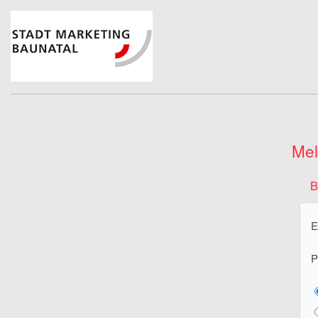
Mel
B
E
P