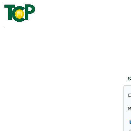
S
E
P