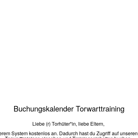
Buchungskalender Torwarttraining
Liebe (r) Torhüter*in, liebe Eltern,
serem System kostenlos an. Dadurch hast du Zugriff auf unser