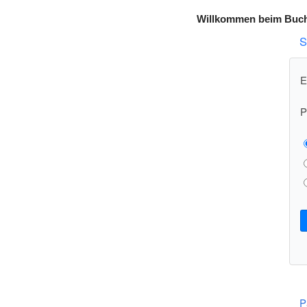
Willkommen beim Buchu
S
E
P
P