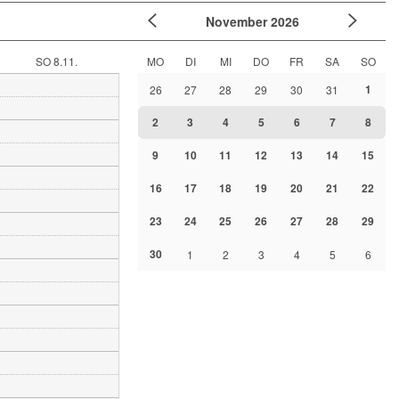
November
2026
SO 8.11.
MO
DI
MI
DO
FR
SA
SO
1
26
27
28
29
30
31
2
3
4
5
6
7
8
9
10
11
12
13
14
15
16
17
18
19
20
21
22
23
24
25
26
27
28
29
30
1
2
3
4
5
6