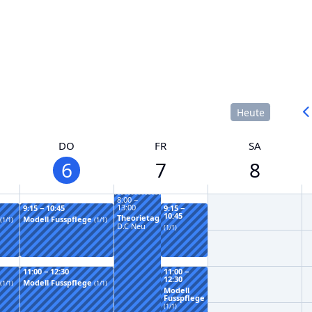
Heute
DO
FR
SA
6
7
8
8:00 −
13:00
9:15 − 10:45
9:15 −
10:45
Theorietag
Modell Fusspflege
(1/1)
(1/1)
D.C Neu
(1/1)
11:00 − 12:30
11:00 −
12:30
Modell Fusspflege
(1/1)
(1/1)
Modell
Fusspflege
(1/1)