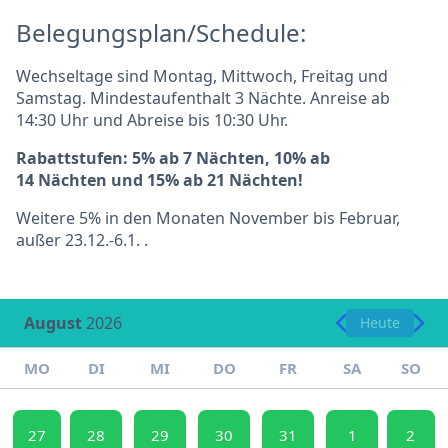
Belegungsplan/Schedule:
Wechseltage sind Montag, Mittwoch, Freitag und
Samstag. Mindestaufenthalt 3 Nächte. Anreise ab
14:30 Uhr und Abreise bis 10:30 Uhr.
Rabattstufen: 5% ab 7 Nächten, 10% ab
14 Nächten und 15% ab 21 Nächten!
Weitere 5% in den Monaten November bis Februar,
außer 23.12.-6.1. .
August
2026
Heute
MO
DI
MI
DO
FR
SA
SO
27
28
29
30
31
1
2