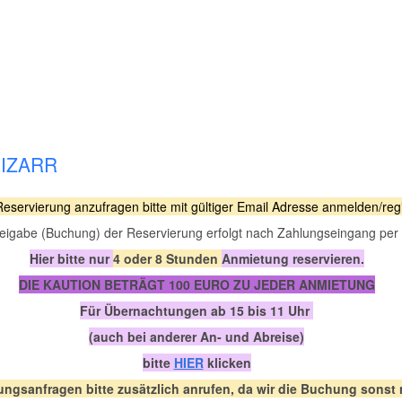
BIZARR
eservierung anzufragen bitte mit gültiger Email Adresse anmelden/regi
eigabe (Buchung) der Reservierung erfolgt nach Zahlungseingang per 
Hier bitte nur
4 oder 8 Stunden
Anmietung reservieren.
DIE KAUTION BETRÄGT 100 EURO ZU JEDER ANMIETUNG
Für Übernachtungen ab 15 bis 11 Uhr
(auch bei anderer An- und Abreise)
bitte
HIER
klicken
rungsanfragen bitte zusätzlich anrufen, da wir die Buchung sonst