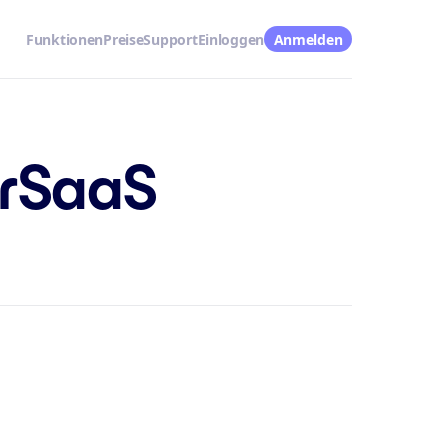
Funktionen
Preise
Support
Einloggen
Anmelden
erSaaS