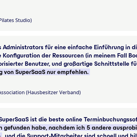
ilates Studio)
Administrators für eine einfache Einführung in d
Konfiguration der Ressourcen (in meinem Fall Boo
orisierter Benutzer, und großartige Schnittstelle 
g von SuperSaaS nur empfehlen.
sociation (Hausbesitzer Verband)
 SuperSaaS ist die beste online Terminbuchungssof
h gefunden habe, nachdem ich 5 andere ausprobier
n
, und die Support-Mitarbeiter sind schnell und hil