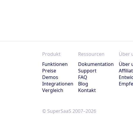
Produkt
Ressourcen
Über 
Funktionen
Dokumentation
Über 
Preise
Support
Affili
Demos
FAQ
Entwic
Integrationen
Blog
Empfe
Vergleich
Kontakt
© SuperSaaS 2007–2026