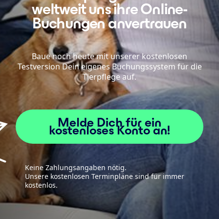
weltweit uns ihre Online-
Buchungen anvertrauen
Baue noch heute mit unserer kostenlosen
Testversion Dein eigenes Buchungssystem für die
Tierpflege auf.
Melde Dich für ein
kostenloses Konto an!
Keine Zahlungsangaben nötig.
Unsere kostenlosen Terminpläne sind für immer
kostenlos.