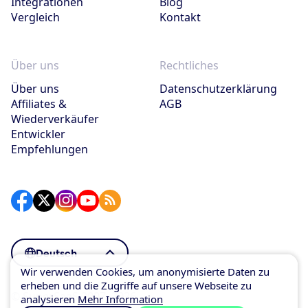
Integrationen
Blog
Vergleich
Kontakt
Über uns
Rechtliches
Über uns
Datenschutzerklärung
Affiliates &
AGB
Wiederverkäufer
Entwickler
Empfehlungen
Deutsch
Wir verwenden Cookies, um anonymisierte Daten zu
erheben und die Zugriffe auf unsere Webseite zu
© SuperSaaS 2007–2026
analysieren
Mehr Information