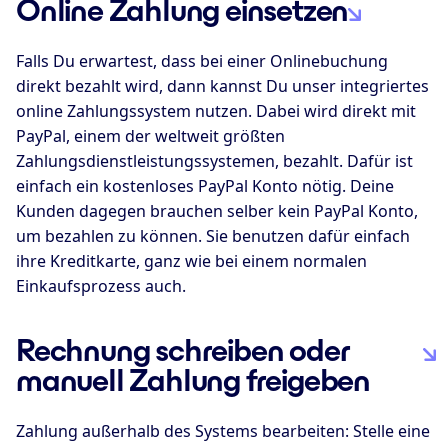
Online Zahlung einsetzen
Falls Du erwartest, dass bei einer Onlinebuchung
direkt bezahlt wird, dann kannst Du unser integriertes
online Zahlungssystem nutzen. Dabei wird direkt mit
PayPal, einem der weltweit größten
Zahlungsdienstleistungssystemen, bezahlt. Dafür ist
einfach ein kostenloses PayPal Konto nötig. Deine
Kunden dagegen brauchen selber kein PayPal Konto,
um bezahlen zu können. Sie benutzen dafür einfach
ihre Kreditkarte, ganz wie bei einem normalen
Einkaufsprozess auch.
Rechnung schreiben oder
manuell Zahlung freigeben
Zahlung außerhalb des Systems bearbeiten: Stelle eine