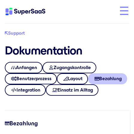
Support
Dokumentation
Anfangen
Zugangskontrolle
Benutzerprozess
Layout
Bezahlung
Integration
Einsatz im Alltag
Bezahlung