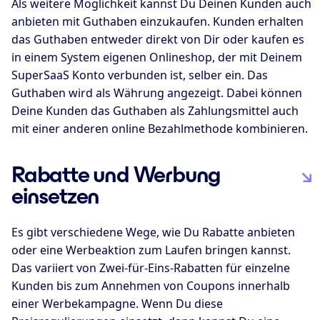
Als weitere Möglichkeit kannst Du Deinen Kunden auch
anbieten mit Guthaben einzukaufen. Kunden erhalten
das Guthaben entweder direkt von Dir oder kaufen es
in einem System eigenen Onlineshop, der mit Deinem
SuperSaaS Konto verbunden ist, selber ein. Das
Guthaben wird als Währung angezeigt. Dabei können
Deine Kunden das Guthaben als Zahlungsmittel auch
mit einer anderen online Bezahlmethode kombinieren.
Rabatte und Werbung
einsetzen
Es gibt verschiedene Wege, wie Du Rabatte anbieten
oder eine Werbeaktion zum Laufen bringen kannst.
Das variiert von Zwei-für-Eins-Rabatten für einzelne
Kunden bis zum Annehmen von Coupons innerhalb
einer Werbekampagne. Wenn Du diese