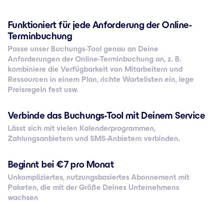
Funktioniert für jede Anforderung der Online-
Terminbuchung
Passe unser Buchungs-Tool genau an Deine
Anforderungen der Online-Terminbuchung an, z. B.
kombiniere die Verfügbarkeit von Mitarbeitern und
Ressourcen in einem Plan, richte Wartelisten ein, lege
Preisregeln fest usw.
Verbinde das Buchungs-Tool mit Deinem Service
Lässt sich mit vielen Kalenderprogrammen,
Zahlungsanbietern und SMS-Anbietern verbinden.
Beginnt bei € 7 pro Monat
Unkompliziertes, nutzungsbasiertes Abonnement mit
Paketen, die mit der Größe Deines Unternehmens
wachsen