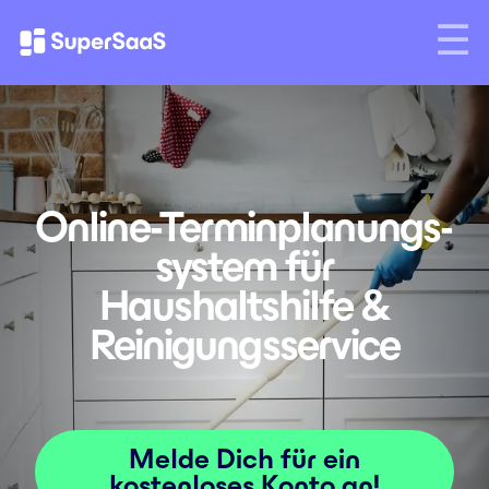
Online-Terminplanungs­
system für
Haushaltshilfe &
Reinigungsservice
Melde Dich für ein
kostenloses Konto an!