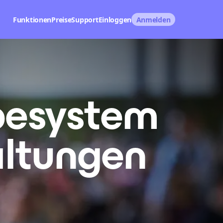
Funktionen
Preise
Support
Einloggen
Anmelden
besystem
altungen