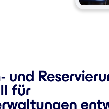
- und Reservier
l für
waltungen entw