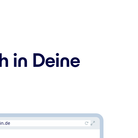
h in Deine
in.de