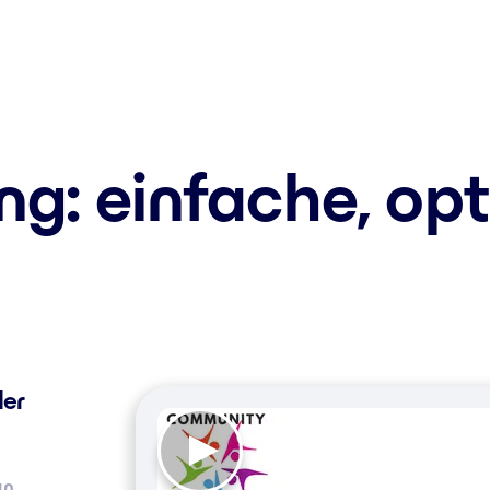
g: einfache, opt
der
n,