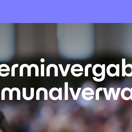
Terminverga
munal­verw