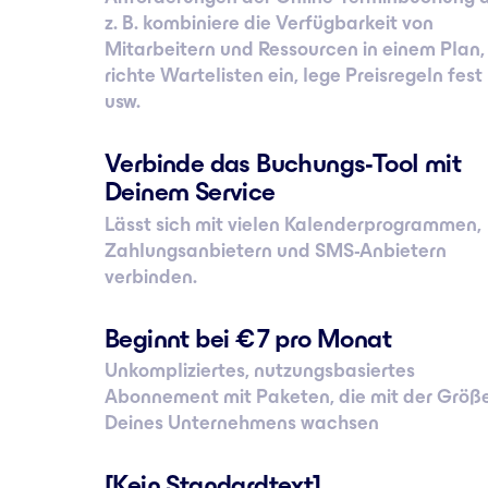
z. B. kombiniere die Verfügbarkeit von
Mitarbeitern und Ressourcen in einem Plan,
richte Wartelisten ein, lege Preisregeln fest
usw.
Verbinde das Buchungs-Tool mit
Deinem Service
Lässt sich mit vielen Kalenderprogrammen,
Zahlungsanbietern und SMS-Anbietern
verbinden.
Beginnt bei € 7 pro Monat
Unkompliziertes, nutzungsbasiertes
Abonnement mit Paketen, die mit der Größ
Deines Unternehmens wachsen
[Kein Standardtext]