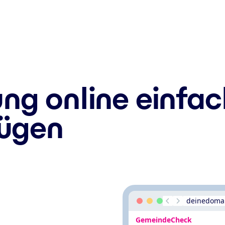
g online einfac
fügen
deinedoma
GemeindeCheck