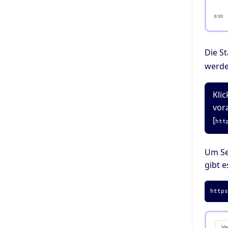
Die S
werd
Kli
vor
[
htt
Um Sei
gibt 
http