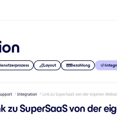
ion
Benutzerprozess
Layout
Bezahlung
Integr
upport
Integration
Link zu SuperSaaS von der eigenen Webse
tseite
nk zu SuperSaaS von der ei