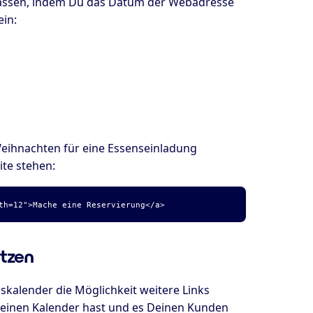
 lassen, indem Du das Datum der Webadresse
ein:
Weihnachten für eine Essenseinladung
ite stehen:
th=12">Mache eine Reservierung</a>
tzen
kalender die Möglichkeit weitere Links
s einen Kalender hast und es Deinen Kunden