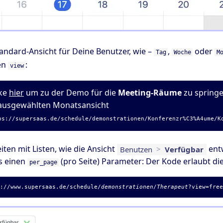
tandard-Ansicht für Deine Benutzer, wie –
,
oder
Tag
Woche
M
en
:
view
cke
hier
um zu der Demo für die
Meeting-Räume
zu springe
ausgewählten Monatsansicht
ps://supersaas.de/schedule/demonstrationen/Konferenzr%C3%A4ume/K
ten mit Listen, wie die Ansicht
entw
Benutzen
>
Verfügbar
es einen
(pro Seite) Parameter: Der Kode erlaubt die 
per_page
s://www.supersaas.de/schedule/
demonstrationen
/
Therapeut
?view=fre