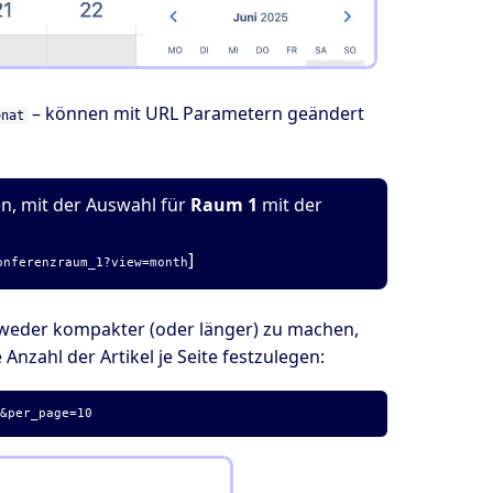
– können mit URL Parametern geändert
onat
n, mit der Auswahl für
Raum 1
mit der
]
onferenzraum_1?view=month
eder kompakter (oder länger) zu machen,
Anzahl der Artikel je Seite festzulegen:
e&per_page=10