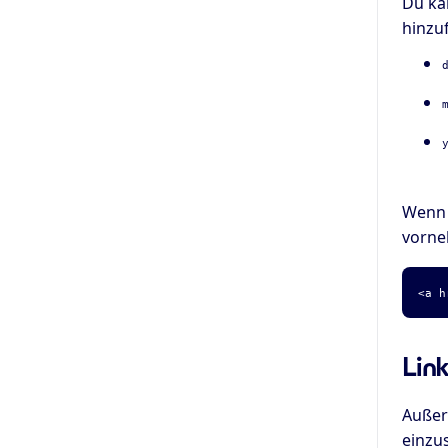
Du ka
hinzu
Wenn 
vorne
<a h
Lin
Außer
einzu