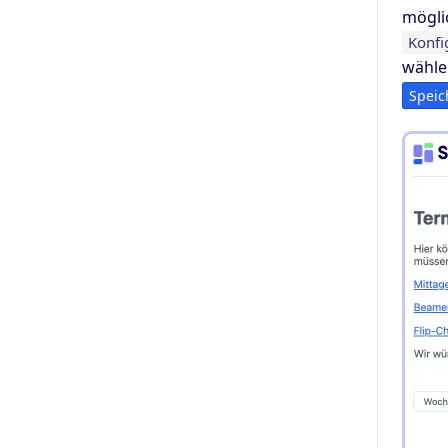
mögli
Konfi
wähle
Speic