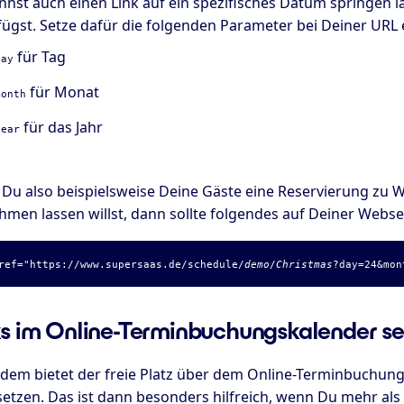
nnst auch einen Link auf ein spezifisches Datum springen
fügst. Setze dafür die folgenden Parameter bei Deiner URL 
für Tag
day
für Monat
month
für das Jahr
year
Du also beispielsweise Deine Gäste eine Reservierung zu 
hmen lassen willst, dann sollte folgendes auf Deiner Webse
ref="https://www.supersaas.de/schedule/
demo
/
Christmas
?day=24&mon
ks im Online-Terminbuchungskalender se
dem bietet der freie Platz über dem Online-Terminbuchungs
setzen. Das ist dann besonders hilfreich, wenn Du mehr al