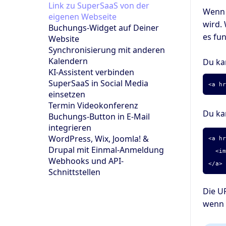
Link zu SuperSaaS von der
Wenn 
eigenen Webseite
wird.
Buchungs-Widget auf Deiner
es fun
Website
Synchronisierung mit anderen
Kalendern
Du ka
KI-Assistent verbinden
SuperSaaS in Social Media
<a h
einsetzen
Termin Videokonferenz
Du ka
Buchungs-Button in E-Mail
integrieren
WordPress, Wix, Joomla! &
<a h
Drupal mit Einmal-Anmeldung
<img
Webhooks und API-
</a>
Schnittstellen
Die U
wenn 