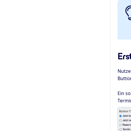
Ers
Nutze
Butto
Ein so
Termi