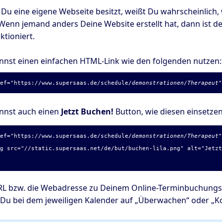
Du eine eigene Webseite besitzt, weißt Du wahrscheinlich, 
 Wenn jemand anders Deine Website erstellt hat, dann ist de
ktioniert.
nnst einen einfachen HTML-Link wie den folgenden nutzen
ref="
https://www.supersaas.de/schedule/
demonstrationen
/
Therapeut
nnst auch einen
Jetzt Buchen!
Button, wie diesen einsetze
ref="
https://www.supersaas.de/schedule/
demonstrationen/Therapeut
 src="//static.supersaas.net/de/but/buchen-lila.png" alt="Jetzt
RL bzw. die Webadresse zu Deinem Online-Terminbuchungska
Du bei dem jeweiligen Kalender auf „Überwachen“ oder „Kon