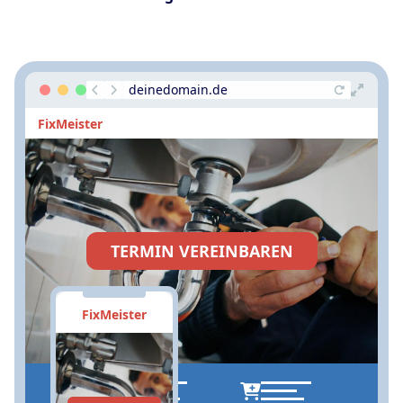
deinedomain.de
FixMeister
TERMIN VEREINBAREN
FixMeister