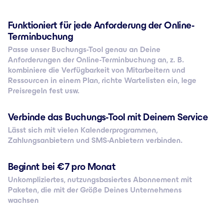
Funktioniert für jede Anforderung der Online-
Terminbuchung
Passe unser Buchungs-Tool genau an Deine
Anforderungen der Online-Terminbuchung an, z. B.
kombiniere die Verfügbarkeit von Mitarbeitern und
Ressourcen in einem Plan, richte Wartelisten ein, lege
Preisregeln fest usw.
Verbinde das Buchungs-Tool mit Deinem Service
Lässt sich mit vielen Kalenderprogrammen,
Zahlungsanbietern und SMS-Anbietern verbinden.
Beginnt bei € 7 pro Monat
Unkompliziertes, nutzungsbasiertes Abonnement mit
Paketen, die mit der Größe Deines Unternehmens
wachsen