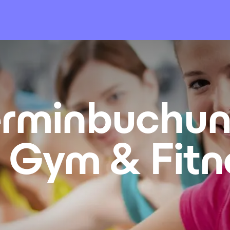
erminbuchun
r Gym & Fitn