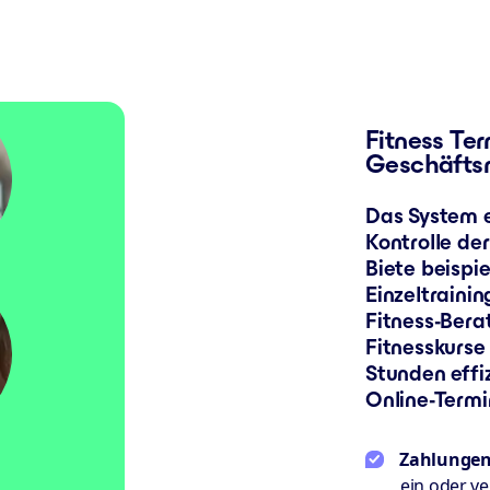
Fitness Te
Geschäfts
Das System e
Kontrolle de
Biete beispi
Einzeltraini
Fitness-Bera
Fitnesskurse
Stunden effi
Online-Termi
Zahlunge
ein oder v