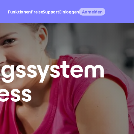
Funktionen
Preise
Support
Einloggen
Anmelden
gs­system
ess