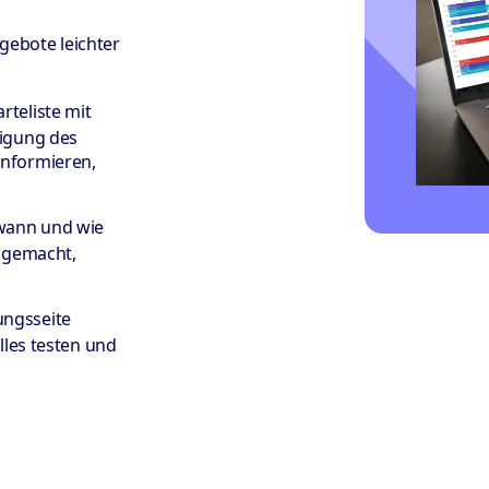
gebote leichter
rteliste mit
tigung des
nformieren,
 wann und wie
s gemacht,
ungsseite
lles testen und