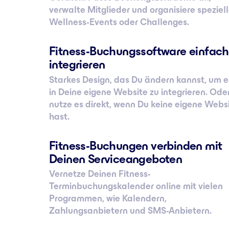
verwalte Mitglieder und organisiere speziel
Wellness-Events oder Challenges.
Fitness-Buchungssoftware einfach
integrieren
Starkes Design, das Du ändern kannst, um e
in Deine eigene Website zu integrieren. Ode
nutze es direkt, wenn Du keine eigene Webs
hast.
Fitness-Buchungen verbinden mit
Deinen Serviceangeboten
Vernetze Deinen Fitness-
Terminbuchungskalender online mit vielen
Programmen, wie Kalendern,
Zahlungsanbietern und SMS-Anbietern.