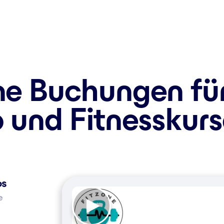
ne Buchungen fü
o und Fitnesskur
os
e