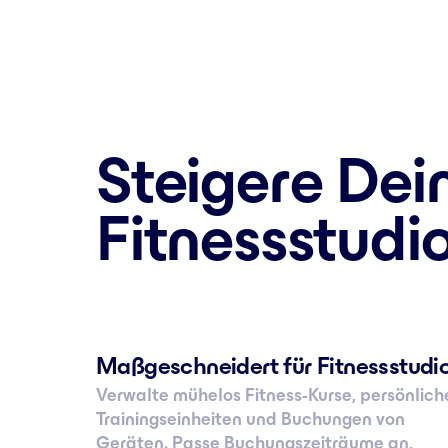
Steigere Dei
Fitnessstudi
Maßgeschneidert für Fitnessstudi
Verwalte mühelos Fitness-Kurse, persönlich
Trainingseinheiten und Buchungen von
Geräten. Passe Buchungszeiträume an,