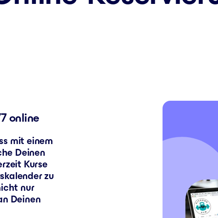
7 online
ss mit einem
che Deinen
erzeit Kurse
skalender zu
nicht nur
 an Deinen