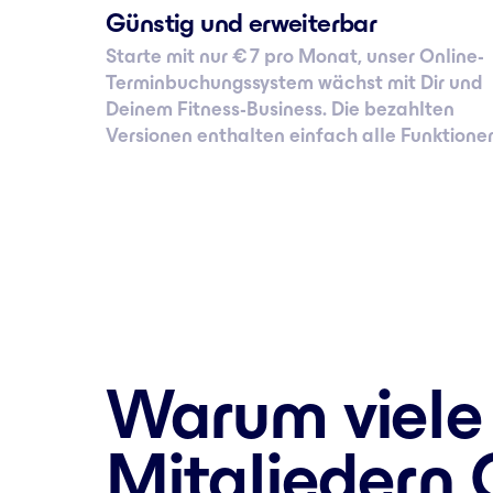
Günstig und erweiterbar
Starte mit nur € 7 pro Monat, unser Online-
Terminbuchungssystem wächst mit Dir und
Deinem Fitness-Business. Die bezahlten
Versionen enthalten einfach alle Funktione
Warum viele 
Mitgliedern 