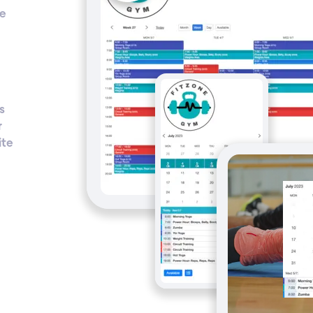
le
s
r
ite